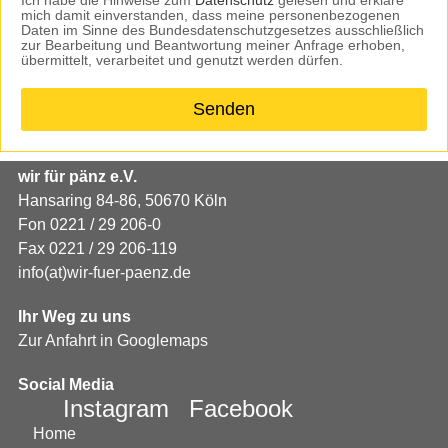
Ich habe die Hinweise zum
Datenschutz
gelesen und erkläre
mich damit einverstanden, dass meine personenbezogenen
Daten im Sinne des Bundesdatenschutzgesetzes ausschließlich
zur Bearbeitung und Beantwortung meiner Anfrage erhoben,
übermittelt, verarbeitet und genutzt werden dürfen.
Senden
wir für pänz e.V.
Hansaring 84-86, 50670 Köln
Fon 0221 / 29 206-0
Fax 0221 / 29 206-119
info(at)wir-fuer-paenz.de
Ihr Weg zu uns
Zur Anfahrt in Googlemaps
Social Media
Instagram
Facebook
Home