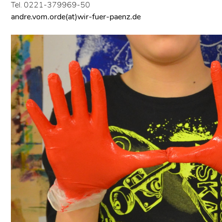
Tel. 0221-379969-50
andre.vom.orde(at)wir-fuer-paenz.de