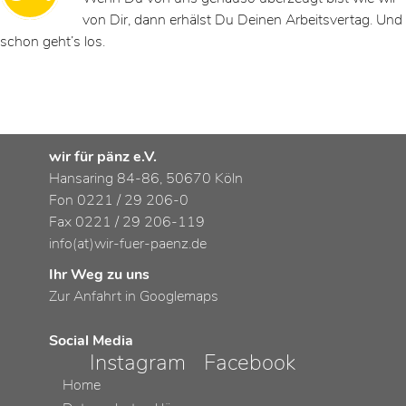
von Dir, dann erhälst Du Deinen Arbeitsvertag. Und
schon geht’s los.
wir für pänz e.V.
Hansaring 84-86, 50670 Köln
Fon 0221 / 29 206-0
Fax 0221 / 29 206-119
info(at)wir-fuer-paenz.de
Ihr Weg zu uns
Zur Anfahrt in Googlemaps
Social Media
Instagram
Facebook
Home