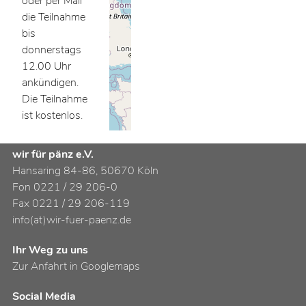
oder per Mail
die Teilnahme
bis
donnerstags
12.00 Uhr
ankündigen.
Die Teilnahme
ist kostenlos.
wir für pänz e.V.
Hansaring 84-86, 50670 Köln
Fon 0221 / 29 206-0
Fax 0221 / 29 206-119
info(at)wir-fuer-paenz.de
Ihr Weg zu uns
Zur Anfahrt in Googlemaps
Social Media