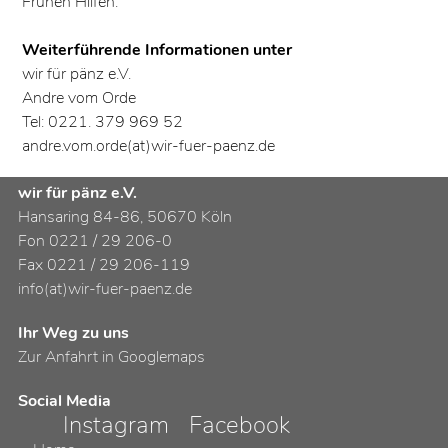
Frühen Hilfen.
Weiterführende Informationen unter
wir für pänz e.V.
Andre vom Orde
Tel: 0221. 379 969 52
andre.vom.orde(at)wir-fuer-paenz.de
wir für pänz e.V.
Hansaring 84-86, 50670 Köln
Fon 0221 / 29 206-0
Fax 0221 / 29 206-119
info(at)wir-fuer-paenz.de
Ihr Weg zu uns
Zur Anfahrt in Googlemaps
Social Media
Instagram
Facebook