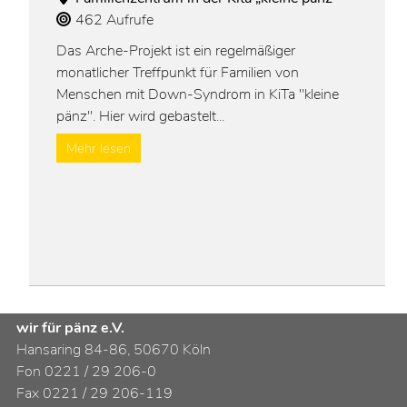
462 Aufrufe
Das Arche-Projekt ist ein regelmäßiger
monatlicher Treffpunkt für Familien von
Menschen mit Down-Syndrom in KiTa "kleine
pänz". Hier wird gebastelt
...
Mehr lesen
wir für pänz e.V.
Hansaring 84-86, 50670 Köln
Fon 0221 / 29 206-0
Fax 0221 / 29 206-119