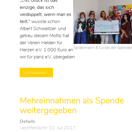
„Das
Glück ist das
einzige, das sich
verdoppelt, wenn man es
teilt
.“
wusste schon
Albert Schweitzer: und
getreu diesem Motto hat
der Verein Helden für
Spidermann & Co bei der Spende
Herzen e.V. 1.000 Euro an
wir für pänz e.V. übergeben.
Weiterlesen …
Mehreinnahmen als Spende
weitergegeben
Details
Veröffentlicht: 02. Juli 2017