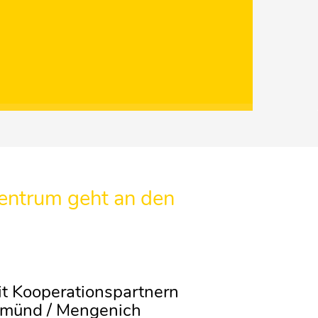
 Zentrum geht an den
mit Kooperationspartnern
emünd / Mengenich