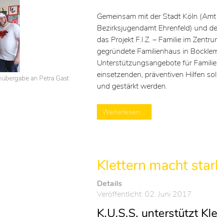
Gemeinsam mit der Stadt Köln (Amt f
Bezirksjugendamt Ehrenfeld) und der
das Projekt F.I.Z. – Familie im Zent
gegründete Familienhaus in Bockle
Unterstützungsangebote für Familien
einsetzenden, präventiven Hilfen soll
nübergabe an Petra Gast
und gestärkt werden.
Weiterlesen …
Klettern macht star
Details
Veröffentlicht: 02. Juni 2017
K.U.S.S. unterstützt Kl