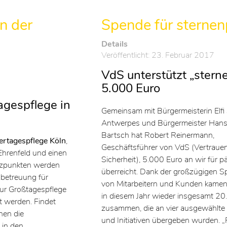
n der
Spende für sterne
Details
Veröffentlicht: 23. Februar 2017
VdS unterstützt „stern
5.000 Euro
e
agespflege in
Gemeinsam mit Bürgermeisterin Elfi
Antwerpes und Bürgermeister Han
Bartsch hat Robert Reinermann,
dertagespflege Köln
,
Geschäftsführer von VdS (Vertraue
Ehrenfeld und einen
Sicherheit), 5.000 Euro an wir für pä
ützpunkten werden
überreicht. Dank der großzügigen 
zbetreuung für
von Mitarbeitern und Kunden kame
ur Großtagespflege
in diesem Jahr wieder insgesamt 2
t werden. Findet
zusammen, die an vier ausgewählte 
nen die
und Initiativen übergeben wurden. 
 in den