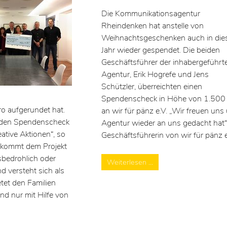
Die Kommunikationsagentur
Rheindenken hat anstelle von
Weihnachtsgeschenken auch in di
Jahr wieder gespendet. Die beiden
Geschäftsführer der inhabergeführt
Agentur, Erik Hogrefe und Jens
Schützler, überreichten einen
Spendenscheck in Höhe von 1.500
 aufgerundet hat.
an wir für pänz e.V. „Wir freuen un
at den Spendenscheck
Agentur wieder an uns gedacht hat“, 
tive Aktionen“, so
Geschäftsführerin von wir für pänz e
 kommt dem Projekt
sbedrohlich oder
Weiterlesen …
d versteht sich als
tet den Familien
nd nur mit Hilfe von