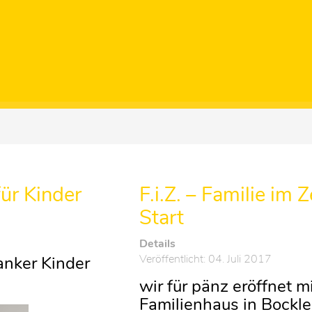
ür Kinder
F.i.Z. – Familie im
Start
Details
Veröffentlicht: 04. Juli 2017
anker Kinder
wir für pänz eröffnet 
Familienhaus in Bockl