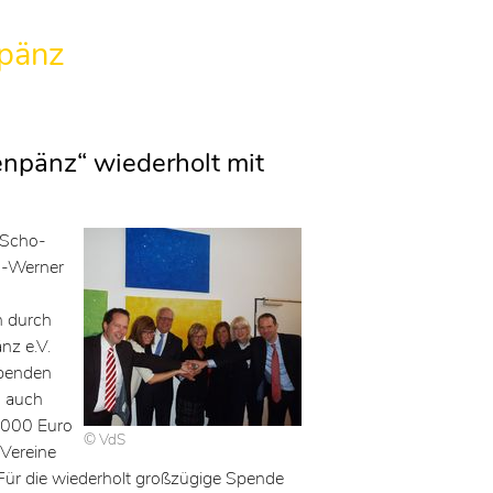
npänz
enpänz“ wiederholt mit
 Scho-
s-Werner
n durch
nz e.V.
Spenden
n auch
0.000 Euro
© VdS
Vereine
„Für die wiederholt großzügige Spende