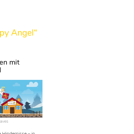
ppy Angel“
en mit
l
eaves
 Hindernisse – in