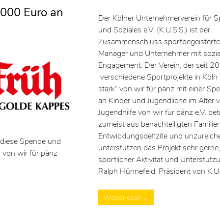
.000 Euro an
Der Kölner Unternehmerverein für S
und Soziales e.V. (K.U.S.S.) ist der
Zusammenschluss sportbegeisterte
Manager und Unternehmer mit sozi
Engagement. Der Verein, der seit 2
verschiedene Sportprojekte in Köln f
stark“ von wir für pänz mit einer Spe
an Kinder und Jugendliche im Alter 
Jugendhilfe von wir für pänz e.V. b
zumeist aus benachteiligten Familie
Entwicklungsdefizite und unzureich
r diese Spende und
unterstützen das Projekt sehr gerne,
n von wir für pänz
sportlicher Aktivität und Unterstützu
Ralph Hünnefeld, Präsident von K.U.
Weiterlesen …