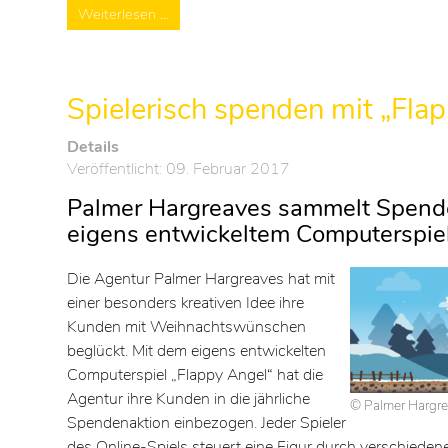
Weiterlesen …
Spielerisch spenden mit „Fla
Details
Veröffentlicht: 09. Februar 2017
Palmer Hargreaves sammelt Spend
eigens entwickeltem Computerspie
Die Agentur Palmer Hargreaves hat mit
einer besonders kreativen Idee ihre
Kunden mit Weihnachtswünschen
beglückt. Mit dem eigens entwickelten
Computerspiel „Flappy Angel“ hat die
Agentur ihre Kunden in die jährliche
© Palmer Hargr
Spendenaktion einbezogen. Jeder Spieler
des Online-Spiels steuert eine Figur durch verschiedene