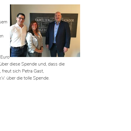
esem
en
 Euro
s über diese Spende und, dass die
freut sich Petra Gast,
.V. über die tolle Spende.