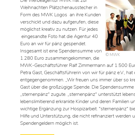
Die Werbeagentur MWK hat zur
Weihnachten Plätzchenausstecher in
Form des MWK Logos an ihre Kunden
verschickt und dazu aufgerufen, diese
möglichst kreativ zu nutzen. Für jedes
eingesandte Foto hat die Agentur 40
Euro an wir für pänz gespendet.
Insgesamt ist eine Spendensumme von
© MWK
1.280 Euro zusammengekommen, die
MWK-Geschäftsführer Ralf Zimmermann auf 1.500 Euro
Petra Gast, Geschäftsführerin von wir für pänz e.V., h
entgegengenommen. „Wir freuen uns immer über so krea
Gast über die großzügige Spende. Die Spendensumme
„sternenpänz“ zugute. „sternenpänz“ unterstützt leben
lebenslimitierend erkrankte Kinder und deren Familien un
wichtige Ergänzung zur Hospizarbeit. “sternenpänz“ bie
Hilfe und Unterstützung, die nicht refinanziert werden u
Spendengeldern möglich ist.