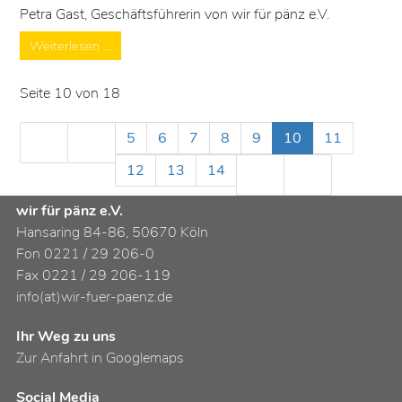
Petra Gast, Geschäftsführerin von wir für pänz e.V.
Weiterlesen …
Seite 10 von 18
5
6
7
8
9
10
11
12
13
14
wir für pänz e.V.
Hansaring 84-86, 50670 Köln
Fon 0221 / 29 206-0
Fax 0221 / 29 206-119
info(at)wir-fuer-paenz.de
Ihr Weg zu uns
Zur Anfahrt in Googlemaps
Social Media