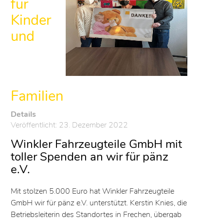
für
Kinder
und
Familien
Details
Veröffentlicht: 23. Dezember 2022
Winkler Fahrzeugteile GmbH mit
toller Spenden an wir für pänz
e.V.
Mit stolzen 5.000 Euro hat Winkler Fahrzeugteile
GmbH wir für pänz e.V. unterstützt. Kerstin Knies, die
Betriebsleiterin des Standortes in Frechen, übergab