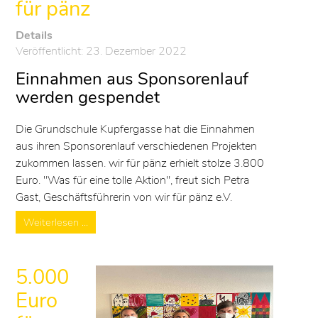
für pänz
Details
Veröffentlicht: 23. Dezember 2022
Einnahmen aus Sponsorenlauf
werden gespendet
Die Grundschule Kupfergasse hat die Einnahmen
aus ihren Sponsorenlauf verschiedenen Projekten
zukommen lassen. wir für pänz erhielt stolze 3.800
Euro. "Was für eine tolle Aktion", freut sich Petra
Gast, Geschäftsführerin von wir für pänz e.V.
Weiterlesen …
5.000
Euro