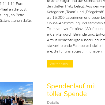
Stadtanzeiger
und der Kölnischen 
11.111,11 Euro
den dritten Platz belegt. Aus den vi
Alaaf an die Lost
Kategorien „Team“ und „Pflegekraft“
tzung", so Petra
als 15.000 Leserinnen und Leser bet
Sisters stehen dafür,
Online-Abstimmung und stimmten f
h
Team von wir für pänz. „Wir freuen 
erkrankte, durch Behinderung, Ent
Armut benachteiligte Kinder und ihre 
stellvertretende Fachbereichsleiterin
alle, die für uns abgestimmt haben.
Weiterlesen …
Spendenlauf mit
toller Spende
Details