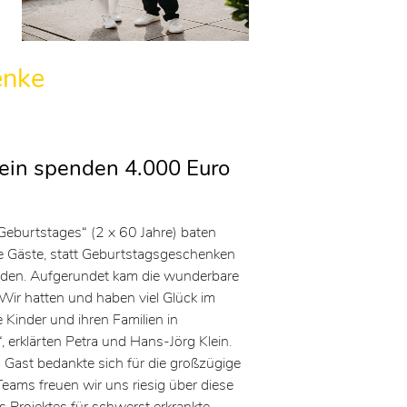
enke
lein spenden 4.000 Euro
 Geburtstages“ (2 x 60 Jahre) baten
le Gäste, statt Geburtstagsgeschenken
nden. Aufgerundet kam die wunderbare
ir hatten und haben viel Glück im
Kinder und ihren Familien in
, erklärten Petra und Hans-Jörg Klein.
a Gast bedankte sich für die großzügige
ams freuen wir uns riesig über diese
s Projektes für schwerst erkrankte