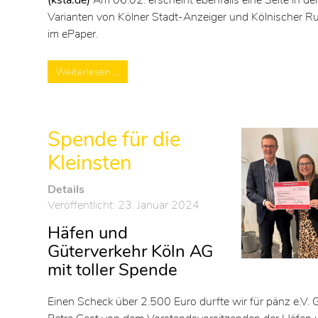
Varianten von Kölner Stadt-Anzeiger und Kölnischer R
im ePaper.
Weiterlesen …
Spende für die
Kleinsten
Details
Veröffentlicht: 23. Januar 2024
Häfen und
Güterverkehr Köln AG
mit toller Spende
Einen Scheck über 2.500 Euro durfte wir für pänz e.V. 