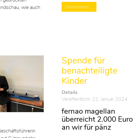
Weiterlesen …
undschau, wie auch
Spende für
benachteiligte
Kinder
Details
Veröffentlicht: 22. Januar 2024
fernao magellan
überreicht 2.000 Euro
an wir für pänz
Geschäftsführerin