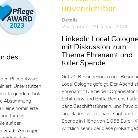
unverzichtbar
Details
Veröffentlicht: 29. Januar 2024
LinkedIn Local Cologn
mit Diskussion zum
Thema Ehrenamt und
am des
toller Spende
Gut 70 Besucherinnen und Besucher
r den Pflege Award
Local Cologne gefolgt. Der Abend 
niert.
Unterstützen
Ehrenamt." Die beiden Organisatori
nter folgendem Link:
Schiffgens und Britta Behrens hatten 
 die Abstimmung
pänz Geschäftsführerin, und Pavolo
für eine nominierte
eingeladen. wir für pänz sagt danke f
mung für das
Spende in Höhe von 1.055 Euro. "Was
ie auf der
wirtklich sehr über diese großartige
er Stadt-Anzeiger
en gedruckten