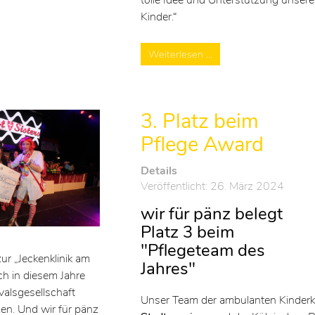
Kinder.“
Weiterlesen …
3. Platz beim
Pflege Award
Details
Veröffentlicht: 26. März 2024
wir für pänz belegt
Platz 3 beim
"Pflegeteam des
zur „Jeckenklinik am
Jahres"
h in diesem Jahre
evalsgesellschaft
Unser Team der ambulanten Kinderk
tzen. Und wir für pänz