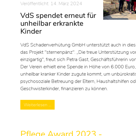
Veröffentlicht: 14. März 2024
VdS spendet erneut für
unheilbar erkrankte
Kinder
VdS Schadenverhütung GmbH unterstützt auch in dies
das Projekt "sternenpänz". „Die treue Unterstützung von
einzigartig", freut sich Petra Gast, Geschäftsführerin von
Der Verein erhielt eine Spende in Höhe von 6.000 Euro,
unheilbar kranker Kinder zugute kommt, um unbürokratis
psychosoziale Betreuung der Eltern, Haushaltshilfen od
Geschwisterkinder, finanzieren zu können.
Weiterlesen …
Pflege Award 2023 -