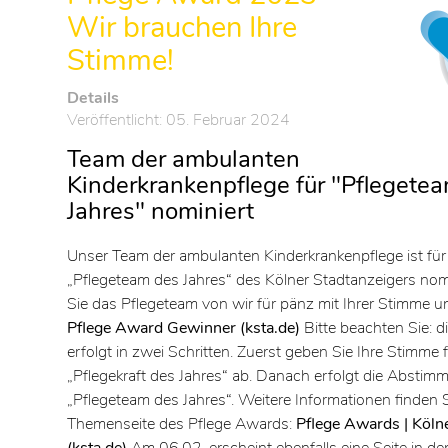
Wir brauchen Ihre
Stimme!
Details
Veröffentlicht: 05. Februar 2024
Team der ambulanten
Kinderkrankenpflege für "Pflegete
Jahres" nominiert
Unser Team der ambulanten Kinderkrankenpflege ist fü
„Pflegeteam des Jahres“ des Kölner Stadtanzeigers nomi
Sie das Pflegeteam von wir für pänz mit Ihrer Stimme
u
Pflege Award Gewinner (ksta.de)
Bitte beachten Sie:
erfolgt in zwei Schritten. Zuerst geben Sie Ihre Stimme 
„Pflegekraft des Jahres“ ab. Danach erfolgt die Abstim
„Pflegeteam des Jahres“. Weitere Informationen finden S
Themenseite des Pflege Awards:
Pflege Awards | Köln
(ksta.de)
Am 06.02. erscheint ebenfalls eine Seite in d