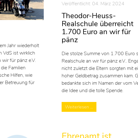
Veröffentlicht: 04. März 2024
Theodor-Heuss-
Realschule überreicht
1.700 Euro an wir für
pänz
em Jahr wiederholt
 VdS ist wirklich
Die stolze Summe von 1.700 Euro 
 wir für pänz e.V.
Realschule an wir für pänz e.V.. Eng
 die Familien
nicht zuletzt die Eltern sorgten mit
che Hilfen, wie
hoher Geldbetrag zusammen kam. Gesc
er Betreuung für
bedankte sich im Namen der vom Ver
die Idee und die tolle Spende.
Weiterlesen …
Ehrenamt ist