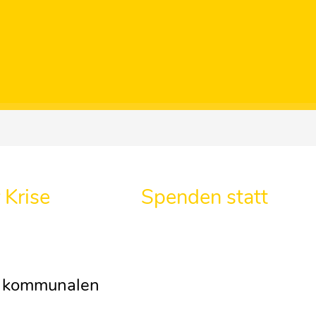
 Krise
Spenden statt
r kommunalen