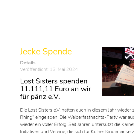
Jecke Spende
Details
Veröffentlicht: 13. Mai 2024
Lost Sisters spenden
11.111,11 Euro an wir
für pänz e.V.
Die Lost Sisters e.V. hatten auch in diesem Jahr wieder 
Rhing“ eingeladen. Die Weiberfastnachts-Party war auc
wieder ein voller Erfolg. Seit Jahren untersützt die Karn
Initiativen und Vereine, die sich für Kölner Kinder einse