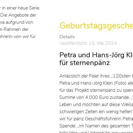
 in einer neue Serie
. Die Angebote der
etwa aufgrund von
Geburtstagsgesch
 Im Rahmen der
hrerin von wir für
Details
Veröffentlicht: 15. Mai 2024
Petra und Hans-Jörg K
für sternenpänz
Anlässlich der Feier ihres „120sten
Petra und Hans-Jörg Klein (Foto) al
für das Projekt sternenpänz zu spe
Summe von 4.000 Euro zustande. „W
Leben und möchten auf diese Weise 
schwierigen Zeiten ein wenig helfen“
wir für pänz Geschäftsführerin Petr
Spende: „Im Namen des gesamten Te
tolle Idee und Unterstützung unsere